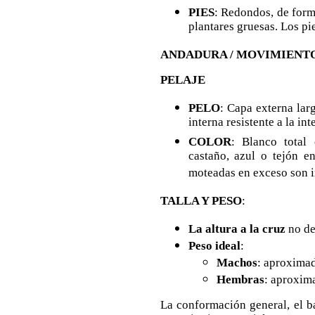
PIES
: Redondos, de form
plantares gruesas. Los pie
ANDADURA / MOVIMIENT
PELAJE
PELO
: Capa externa lar
interna resistente a la in
COLOR
: Blanco total
castaño, azul o tejón e
moteadas en exceso son i
TALLA Y PESO
:
La altura a la cruz
no de
Peso ideal
:
Machos
: aproximad
Hembras
: aproxima
La conformación general, el ba