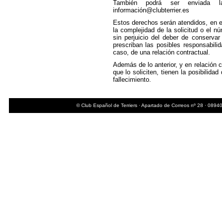
También podrá ser enviada la 
información@clubterrier.es
Estos derechos serán atendidos, en e
la complejidad de la solicitud o el nú
sin perjuicio del deber de conservar
prescriban las posibles responsabili
caso, de una relación contractual.
Además de lo anterior, y en relación 
que lo soliciten, tienen la posibilid
fallecimiento.
© Club Español de Terriers · Apartado de Correos nº 28 · 08940