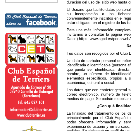
duración del uso del sitio web hasta q
El Usuario que facilite datos person
su incorporación a los fichero
convenientemente inscritos en el regi
estar obligado, en el registro de los 
Para una más información complemen
invitamos a consultar la página we
Datos) https: www.agpd.es/portalweb
Re
Tus datos son recogidos por el Club E
Un dato de carácter personal se refier
identificada o identificable (persona 
que pueda ser identificada, directa
nombre, un número de identificaci
elementos específicos, propios a su 
económica, cultural o social.
Los datos que con carácter general s
correo electrónico, número de telé
medios de pago. Se podrán recopilar o
¿Con qué finalidad
La finalidad del tratamiento de los 
principalmente por el Club Español d
poder ofrecerte información y ser
experiencia de usuario y en su caso, 
pedidos. Se elaborará un perfil de usu