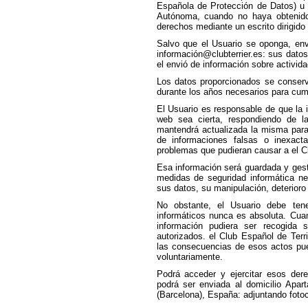
Española de Protección de Datos) u
Autónoma, cuando no haya obtenido 
derechos mediante un escrito dirigido
Salvo que el Usuario se oponga, envi
información@clubterrier.es: sus datos
el envió de información sobre activid
Los datos proporcionados se conserv
durante los años necesarios para cump
El Usuario es responsable de que la 
web sea cierta, respondiendo de l
mantendrá actualizada la misma para 
de informaciones falsas o inexact
problemas que pudieran causar a el Cl
Esa información será guardada y gest
medidas de seguridad informática ne
sus datos, su manipulación, deterioro 
No obstante, el Usuario debe ten
informáticos nunca es absoluta. Cuan
información pudiera ser recogida 
autorizados. el Club Español de Terri
las consecuencias de esos actos pued
voluntariamente.
Podrá acceder y ejercitar esos dere
podrá ser enviada al domicilio Apar
(Barcelona), España: adjuntando foto